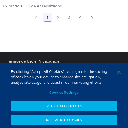
Exibindo 1 - 12 de 47 resultados.
1
2
3
4
Página
Página
Página
Página
Termos de Uso e Privacidade
By clicking “Accept All Cookies”, you agree to the storing
Atendimento
of cookies on your device to enhance site navigation,
analyze site usage, and assist in our marketing efforts.
Cookies Settings
©Educação Financeira B3 2025
REJECT ALL COOKIES
ACCEPT ALL COOKIES
Pesquisa
Conteúdos
Todos