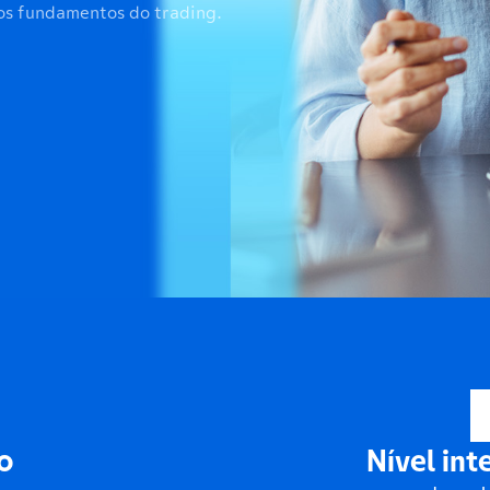
 os fundamentos do trading.
o
Nível int