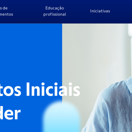
s de
Educação
Iniciativas
imentos
profissional
os Iniciais
der