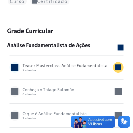
Curso
Certificado
Grade Curricular
Análise Fundamentalista de Ações
Teaser Masterclass: Análise Fudamentalista
2 minutos
Conheça o Thiago Salomão
6 minutos
O que é Análise Fundamentalista
7 minutos