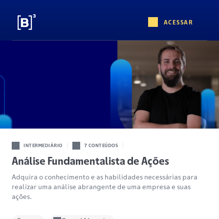
ACESSAR
|
|
INTERMEDIÁRIO
7 CONTEÚDOS
Análise Fundamentalista de Ações
Adquira o conhecimento e as habilidades necessárias para
realizar uma análise abrangente de uma empresa e suas
ações.