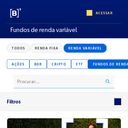
ACESSAR
Fundos de renda variável
TODOS
RENDA FIXA
RENDA VARIÁVEL
AÇÕES
BDR
CRIPTO
ETF
FUNDOS DE REND
Filtros