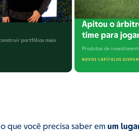
Apitou o árbitr
time para jogar
onstruir portfólios mais
Produtos de investiment
NOVOS CAPÍTULOS DISPON
o que você precisa saber em
um luga