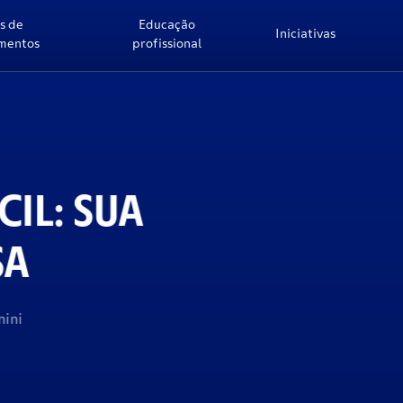
s de
Educação
Iniciativas
imentos
profissional
L: SUA
A
i