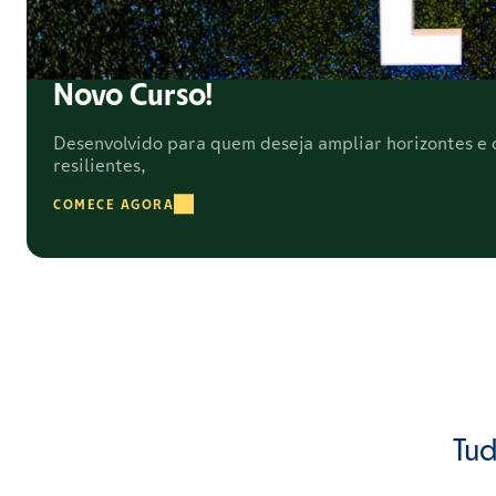
Novo Curso!
Desenvolvido para quem deseja ampliar horizontes e c
resilientes,
COMECE AGORA
Tud