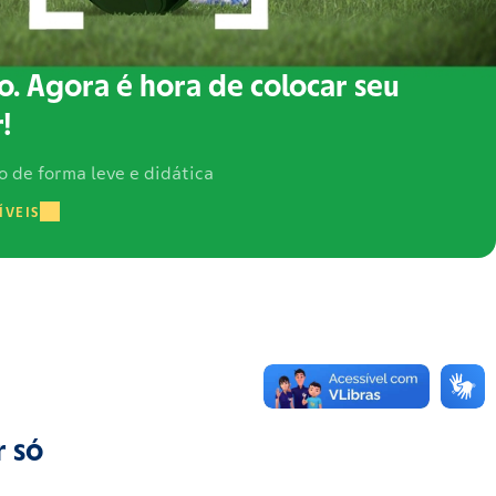
o. Agora é hora de colocar seu
!
o de forma leve e didática
ÍVEIS
r só