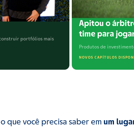
Apitou o árbitr
time para jogar
onstruir portfólios mais
Produtos de investiment
NOVOS CAPÍTULOS DISPON
o que você precisa saber em
um luga