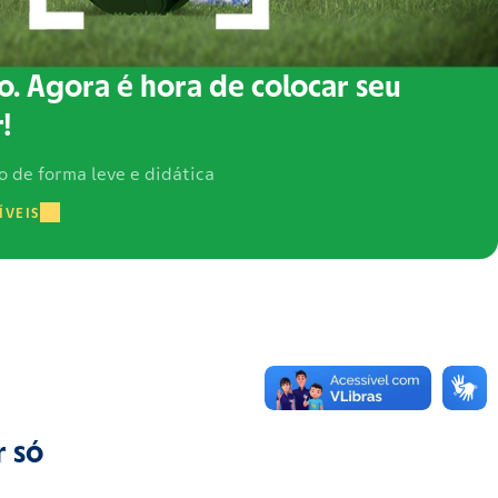
o. Agora é hora de colocar seu
!
o de forma leve e didática
ÍVEIS
r só