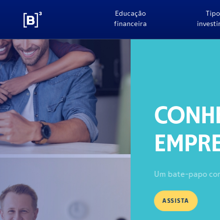
Educação
Tipo
financeira
invest
CONHEÇA O B3 FÁCI
EMPRESA NA BOLS
Um bate-papo com Marina Naime e Raphael Giovanin
ASSISTA