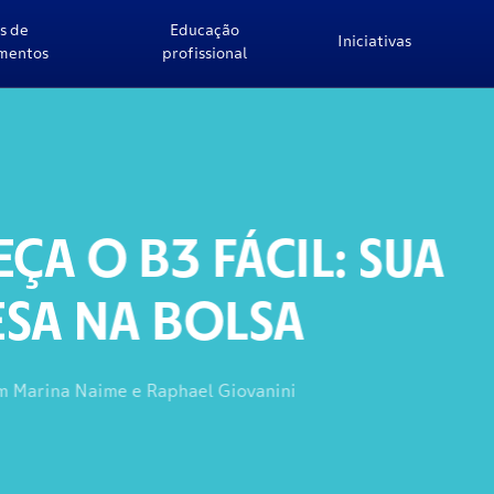
s de
Educação
Iniciativas
imentos
profissional
L: SUA
A
i