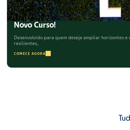
Novo Curso!
Desenvolvido para quem deseja ampliar horizontes e c
resilientes,
COMECE AGORA
Tud