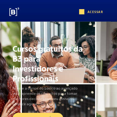
ACESSAR
Cursos gratuitos da
B3 para
Investidores e
Profissionais
Acesse a cursos do básico ao avançado
você aprende os conceitos para tomar
melhores decisões com seu dinheiro.
Comece agora.