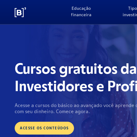
Educação
Tipo
financeira
invest
CONHEÇA O B3 FÁCI
EMPRESA NA BOLS
Um bate-papo com Marina Naime e Raphael Giovanin
ASSISTA