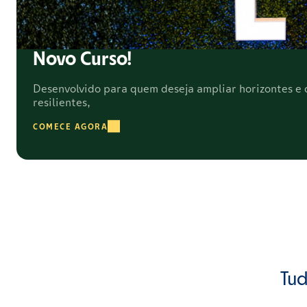
Novo Curso!
Desenvolvido para quem deseja ampliar horizontes e c
resilientes,
COMECE AGORA
Tud