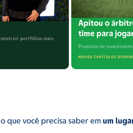
Apitou o árbitr
time para jogar
onstruir portfólios mais
Produtos de investiment
NOVOS CAPÍTULOS DISPON
o que você precisa saber em
um luga