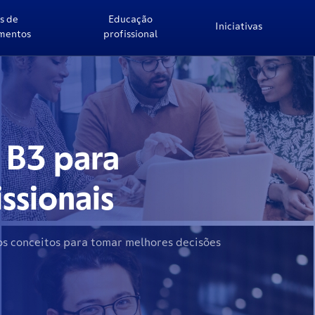
s de
Educação
Iniciativas
imentos
profissional
L: SUA
A
i