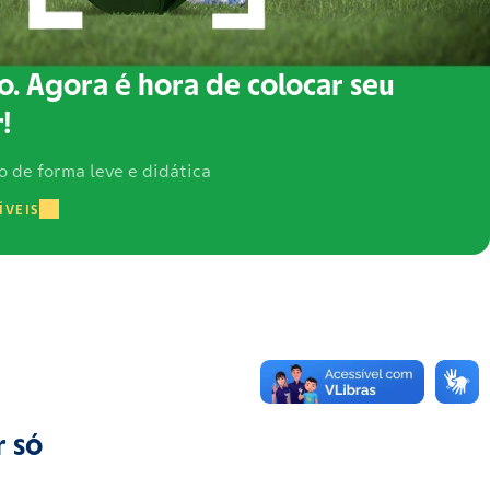
o. Agora é hora de colocar seu
!
o de forma leve e didática
ÍVEIS
r só