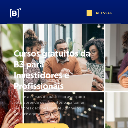
ACESSAR
CONHEÇA O B3
FÁCIL: SUA
EMPRESA NA
BOLSA
Um bate-papo com Marina Naime e
Raphael Giovanini
ASSISTA