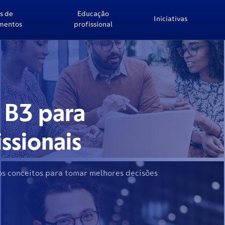
s de
Educação
Iniciativas
imentos
profissional
a B3 para
issionais
os conceitos para tomar melhores decisões