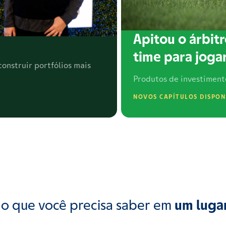
Apitou o árbitr
time para jogar
onstruir portfólios mais
Produtos de investiment
NOVOS CAPÍTULOS DISPON
o que você precisa saber em
um luga