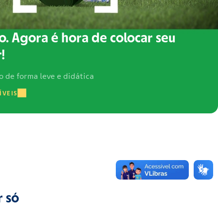
o. Agora é hora de colocar seu
!
o de forma leve e didática
ÍVEIS
r só