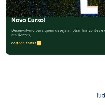
Novo Curso!
Desenvolvido para quem deseja ampliar horizontes e c
resilientes,
COMECE AGORA
Tud