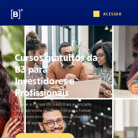
ACESSAR
CONHEÇA O B3
FÁCIL: SUA
EMPRESA NA
BOLSA
Um bate-papo com Marina Naime e
Raphael Giovanini
ASSISTA