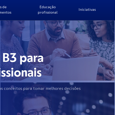
s de
Educação
Iniciativas
imentos
profissional
L: SUA
A
i