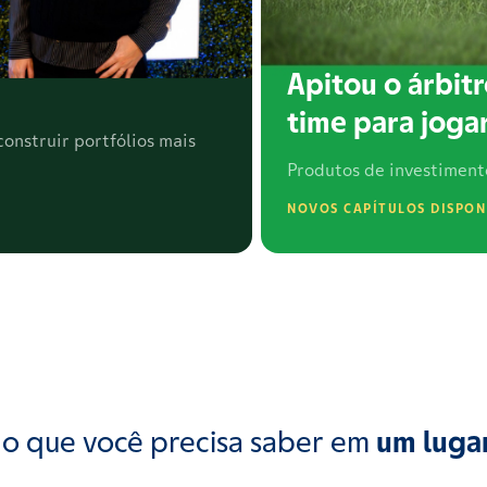
Apitou o árbitr
time para jogar
onstruir portfólios mais
Produtos de investiment
NOVOS CAPÍTULOS DISPON
o que você precisa saber em
um luga