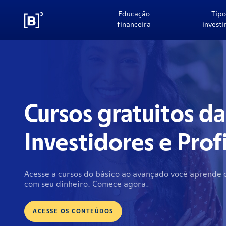
Educação
Tipo
financeira
invest
CONHEÇA O B3 FÁCI
EMPRESA NA BOLS
Um bate-papo com Marina Naime e Raphael Giovanin
ASSISTA