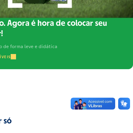
o. Agora é hora de colocar seu
!
o de forma leve e didática
ÍVEIS
r só