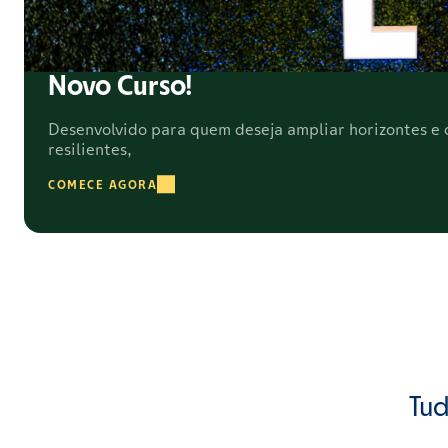
Novo Curso!
Desenvolvido para quem deseja ampliar horizontes e c
resilientes,
COMECE AGORA
Tud