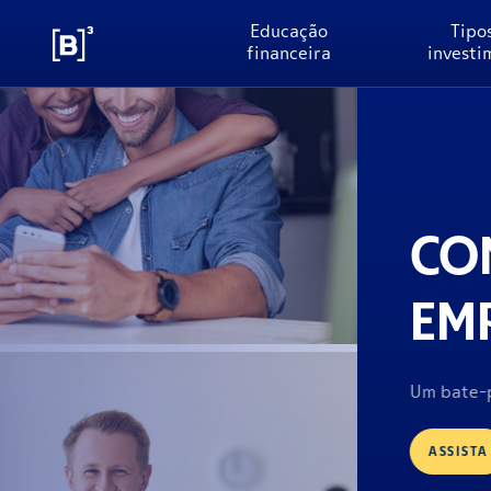
Educação
Tipo
financeira
investi
CONHEÇA O B3 FÁCI
EMPRESA NA BOLS
Um bate-papo com Marina Naime e Raphael Giovanin
ASSISTA