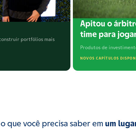
Apitou o árbitr
time para jogar
onstruir portfólios mais
Produtos de investiment
NOVOS CAPÍTULOS DISPON
o que você precisa saber em
um luga