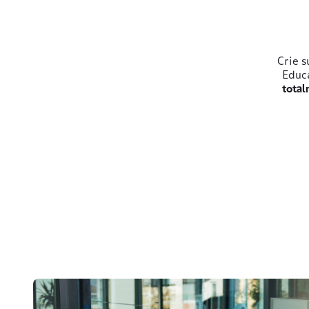
Crie s
Educ
total