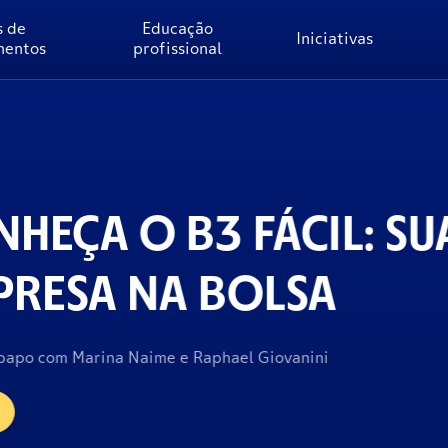
s de
Educação
Iniciativas
mentos
profissional
L: SUA
A
i