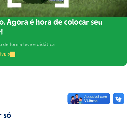
o. Agora é hora de colocar seu
!
o de forma leve e didática
ÍVEIS
r só