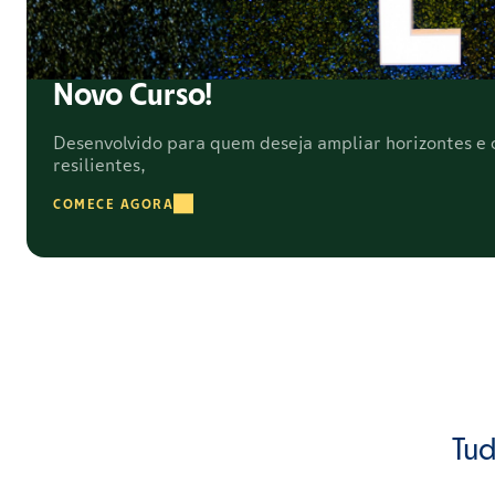
Novo Curso!
Desenvolvido para quem deseja ampliar horizontes e c
resilientes,
COMECE AGORA
Tud