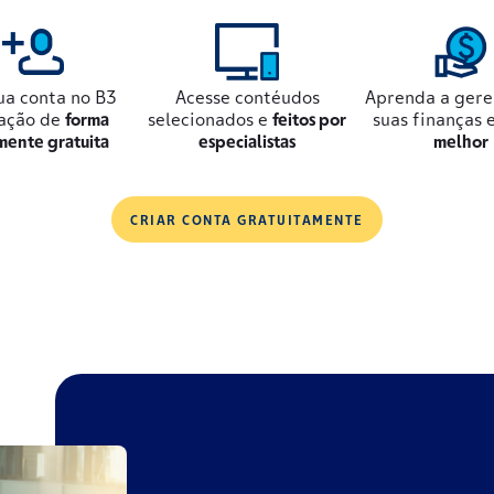
ua conta no B3
Acesse contéudos
Aprenda a gere
ação de
forma
selecionados e
feitos por
suas finanças 
mente gratuita
especialistas
melhor
CRIAR CONTA GRATUITAMENTE