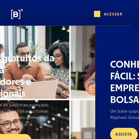
ACESSAR
CONHEÇA O B3
FÁCIL: SUA
EMPRESA NA
BOLSA
Um bate-papo com Marina Naime e
Raphael Giovanini
ASSISTA