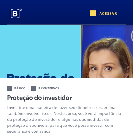
ACESSAR
|
|
BÁSICO
5 CONTEÚDOS
Proteção do investidor
Investir é uma maneira de fazer seu dinheiro crescer, mas
também envolve riscos. Neste curso, você verá importância
da proteção do investidor e algumas das medidas de
proteção disponíveis, para que você possa investir com
segurança e confiança.